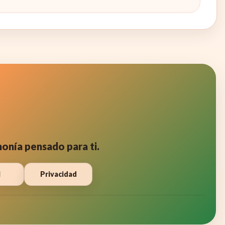
monía pensado para ti.
l
Privacidad