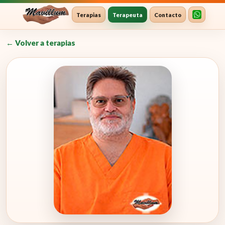
Terapias
Terapeuta
Contacto
WhatsAp
← Volver a terapias