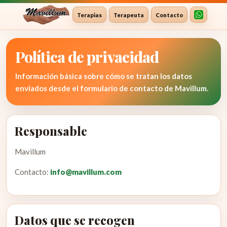
Terapias
Terapeuta
Contacto
WhatsAp
Política de privacidad
Información básica sobre cómo se tratan los datos
enviados desde el formulario de contacto de Mavillum.
Responsable
Mavillum
Contacto:
info@mavillum.com
Datos que se recogen